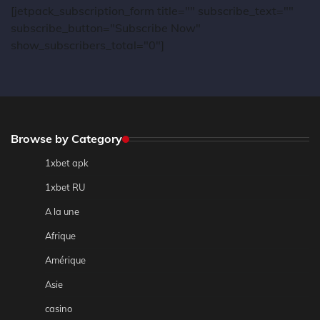
[jetpack_subscription_form title="" subscribe_text=""
subscribe_button="Subscribe Now"
show_subscribers_total="0"]
Browse by Category
1xbet apk
1xbet RU
A la une
Afrique
Amérique
Asie
casino