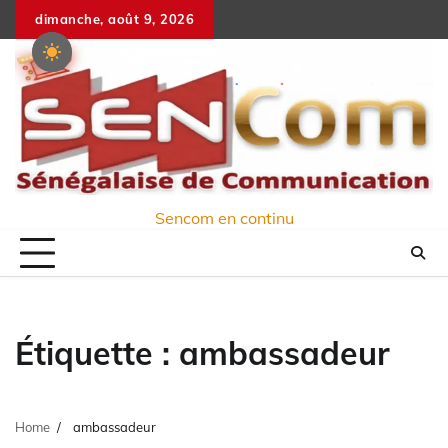
Skip
dimanche, août 9, 2026
to
content
Sencom en continu
Étiquette :
ambassadeur
Home
ambassadeur