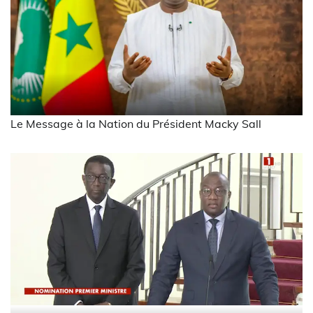
Le Message à la Nation du Président Macky Sall