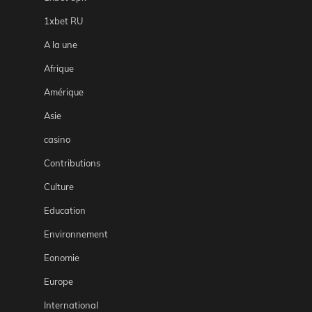
1xbet RU
A la une
Afrique
Amérique
Asie
casino
Contributions
Culture
Education
Environnement
Eonomie
Europe
International