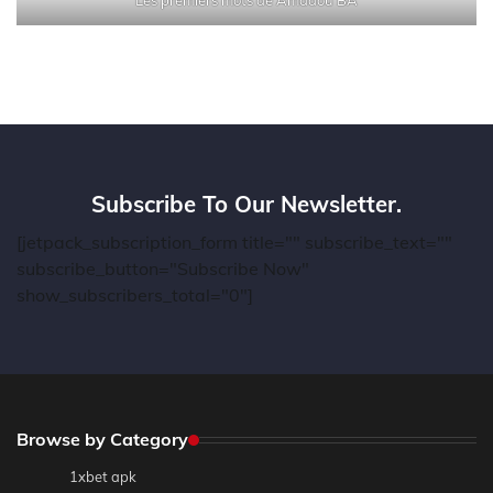
Les premiers mots de Amadou BA
Subscribe To Our Newsletter.
[jetpack_subscription_form title="" subscribe_text=""
subscribe_button="Subscribe Now"
show_subscribers_total="0"]
Browse by Category
1xbet apk