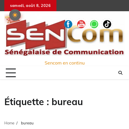
Skip
samedi, août 8, 2026
to
content
Sencom en continu
Étiquette :
bureau
Home
bureau