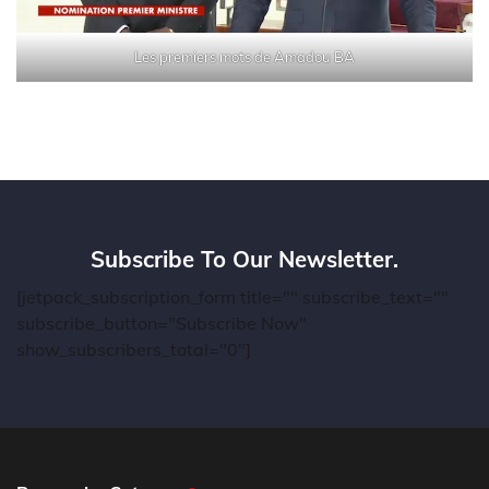
Les premiers mots de Amadou BA
Subscribe To Our Newsletter.
[jetpack_subscription_form title="" subscribe_text=""
subscribe_button="Subscribe Now"
show_subscribers_total="0"]