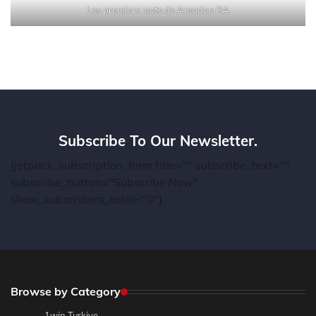
Les premiers mots de Amadou BA
Subscribe To Our Newsletter.
[jetpack_subscription_form title="" subscribe_text=""
subscribe_button="Subscribe Now"
show_subscribers_total="0"]
Browse by Category
1win Turkiye