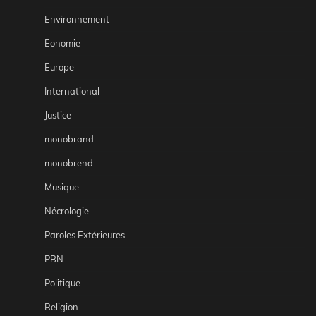
Environnement
Eonomie
Europe
International
Justice
monobrand
monobrend
Musique
Nécrologie
Paroles Extérieures
PBN
Politique
Religion