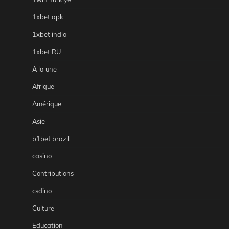
1xbet apk
1xbet india
1xbet RU
A la une
Afrique
Amérique
Asie
b1bet brazil
casino
Contributions
csdino
Culture
Education