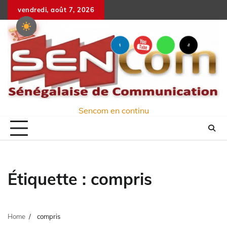
Skip
vendredi, août 7, 2026
to
content
Sencom en continu
Étiquette :
compris
Home
compris