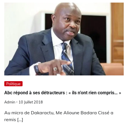
Politique
Abc répond à ses détracteurs : « ils n’ont rien compris… »
Admin
10 Juillet 2018
Au micro de Dakaractu, Me Alioune Badara Cissé a
remis […]