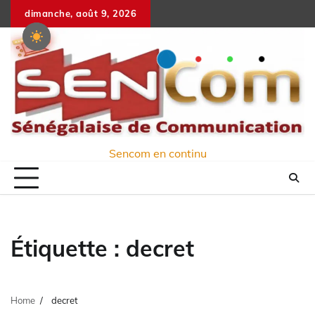
Skip
dimanche, août 9, 2026
to
content
Sencom en continu
Étiquette :
decret
Home
decret