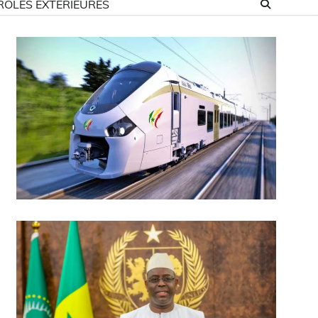
ROLES EXTÉRIEURES