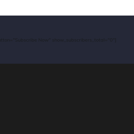
_button="Subscribe Now" show_subscribers_total="0"]