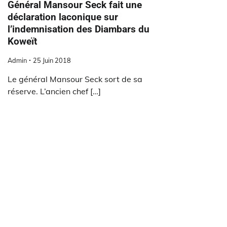
Général Mansour Seck fait une
déclaration laconique sur
l’indemnisation des Diambars du
Koweït
Admin
25 Juin 2018
Le général Mansour Seck sort de sa
réserve. L’ancien chef […]