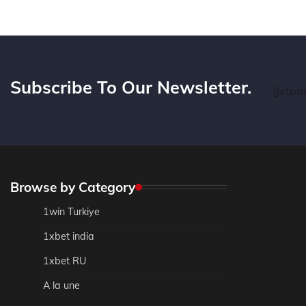
Subscribe To Our Newsletter.
[jetpa
Browse by Category
1win Turkiye
1xbet india
1xbet RU
A la une