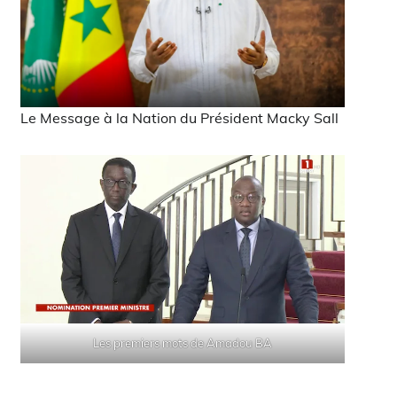
Le Message à la Nation du Président Macky Sall
Les premiers mots de Amadou BA