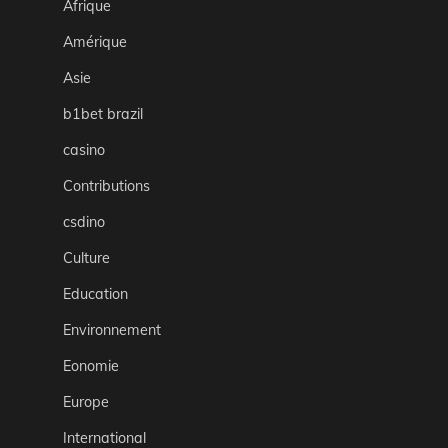
Afrique
Amérique
Asie
b1bet brazil
casino
Contributions
csdino
Culture
Education
Environnement
Eonomie
Europe
International