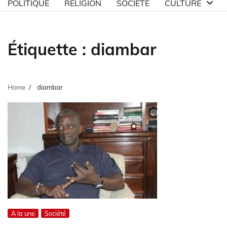
POLITIQUE
RELIGION
SOCIETE
CULTURE
Étiquette :
diambar
Home
diambar
A la une
Société