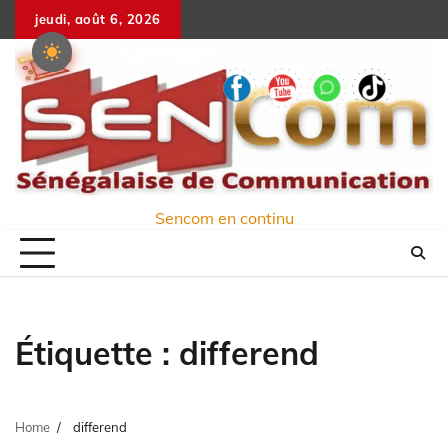
Skip
jeudi, août 6, 2026
to
content
Sencom en continu
Étiquette :
differend
Home
differend