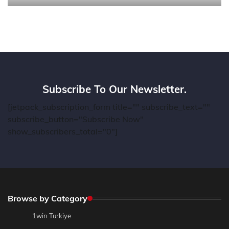
Subscribe To Our Newsletter.
[jetpack_subscription_form title="" subscribe_text=""
subscribe_button="Subscribe Now"
show_subscribers_total="0"]
Browse by Category
1win Turkiye