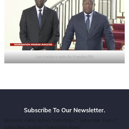
Les premiers mots de Amadou BA
Subscribe To Our Newsletter.
[jetpack_subscription_form title="" subscribe_text=""
subscribe_button="Subscribe Now"