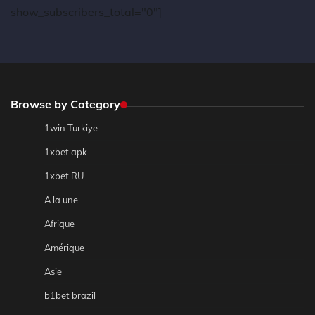
show_subscribers_total="0"]
Browse by Category
1win Turkiye
1xbet apk
1xbet RU
A la une
Afrique
Amérique
Asie
b1bet brazil