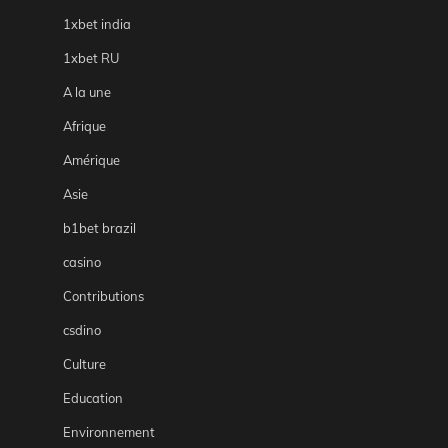
1xbet india
1xbet RU
A la une
Afrique
Amérique
Asie
b1bet brazil
casino
Contributions
csdino
Culture
Education
Environnement