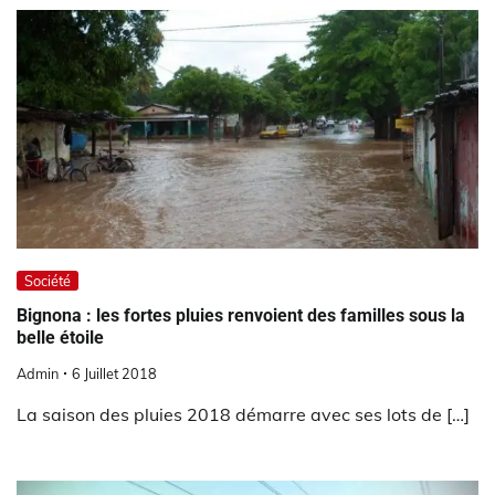
Société
Bignona : les fortes pluies renvoient des familles sous la
belle étoile
Admin
6 Juillet 2018
La saison des pluies 2018 démarre avec ses lots de […]