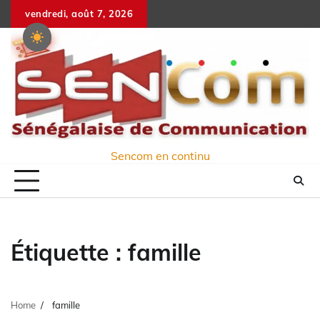
Skip
vendredi, août 7, 2026
to
content
Sencom en continu
Étiquette :
famille
Home
famille