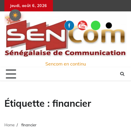
Skip
jeudi, août 6, 2026
to
content
Sencom en continu
Étiquette :
financier
Home
financier