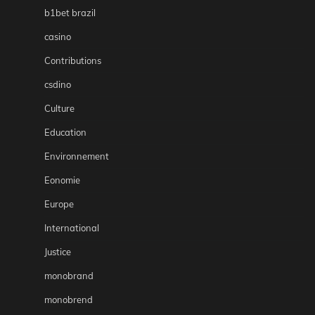
b1bet brazil
casino
Contributions
csdino
Culture
Education
Environnement
Eonomie
Europe
International
Justice
monobrand
monobrend