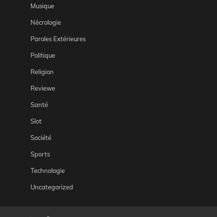
Musique
Nécrologie
Paroles Extérieures
Politique
Religion
Reviewe
Santé
Slot
Société
Sports
Technologie
Uncategorized