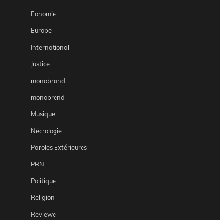
Eonomie
Europe
International
Justice
monobrand
monobrend
Musique
Nécrologie
Paroles Extérieures
PBN
Politique
Religion
Reviewe