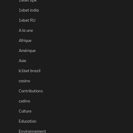
1xbet apk
1xbet india
1xbet RU
A la une
Afrique
Amérique
Asie
b1bet brazil
casino
Contributions
csdino
Culture
Education
Environnement