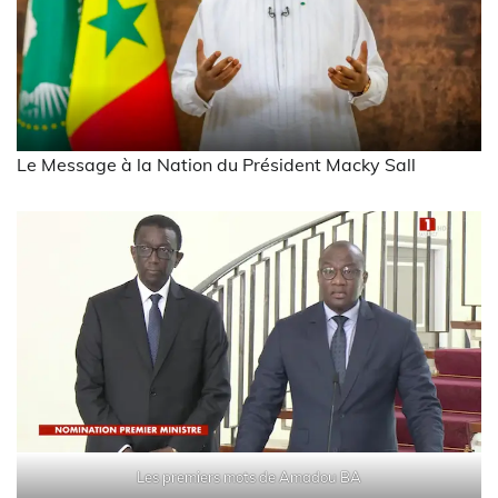
Le Message à la Nation du Président Macky Sall
Les premiers mots de Amadou BA