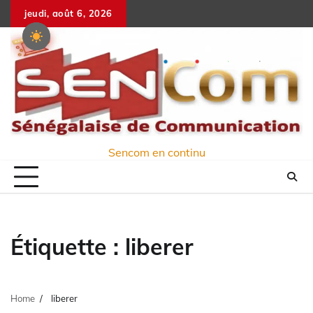
Skip
jeudi, août 6, 2026
to
content
Sencom en continu
Étiquette :
liberer
Home
liberer