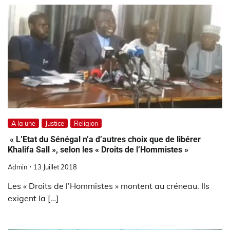
A la une
Justice
Religion
« L’Etat du Sénégal n’a d’autres choix que de libérer
Khalifa Sall », selon les « Droits de l’Hommistes »
Admin
13 Juillet 2018
Les « Droits de l’Hommistes » montent au créneau. Ils
exigent la […]