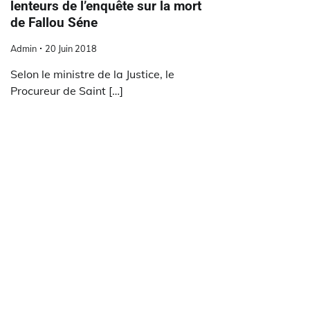
lenteurs de l’enquête sur la mort
de Fallou Séne
Admin
20 Juin 2018
Selon le ministre de la Justice, le
Procureur de Saint […]