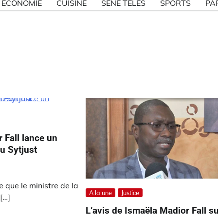
ECONOMIE
CUISINE
SÉNE TÉLÉS
SPORTS
PA
 Fall lance un
u Sytjust
e que le ministre de la
A la une
Justice
[…]
L’avis de Ismaëla Madior Fall s