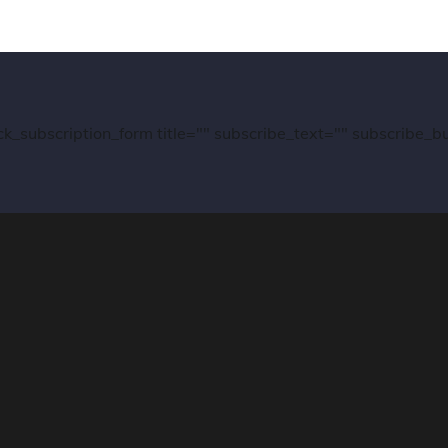
ck_subscription_form title="" subscribe_text="" subscribe