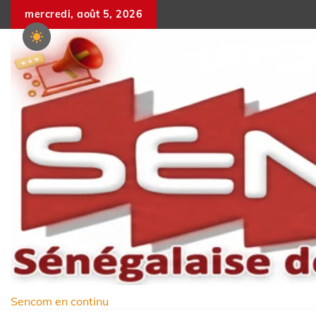
Skip
mercredi, août 5, 2026
to
content
Sencom en continu