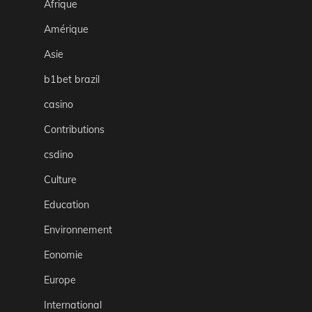
Afrique
Amérique
Asie
b1bet brazil
casino
Contributions
csdino
Culture
Education
Environnement
Eonomie
Europe
International