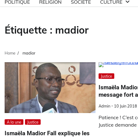
POLITIQUE
RELIGION
SOCIETE
CULTURE
Étiquette :
madior
Home
madior
Justice
Ismaëla Madior
message fort a
Admin
10 Juin 2018
Patience ! C’est c
A la une
Justice
Justice demande 
Ismaëla Madior Fall explique les