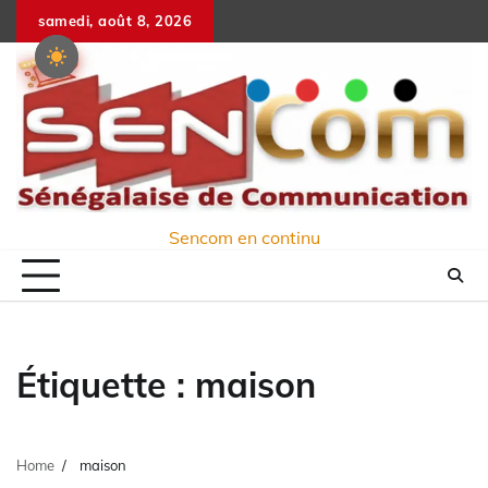
Skip
samedi, août 8, 2026
to
content
Sencom en continu
Étiquette :
maison
Home
maison