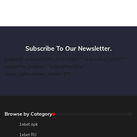
Subscribe To Our Newsletter.
[jetpack_subscription_form title="" subscribe_text=""
subscribe_button="Subscribe Now"
show_subscribers_total="0"]
Browse by Category
1xbet apk
1xbet RU