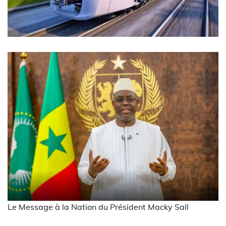
Le Message à la Nation du Président Macky Sall