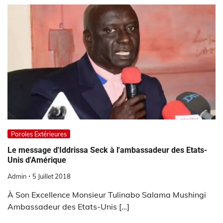
Paroles Extérieures
Le message d'Iddrissa Seck à l'ambassadeur des Etats-
Unis d'Amérique
Admin
5 Juillet 2018
À Son Excellence Monsieur Tulinabo Salama Mushingi
Ambassadeur des Etats-Unis […]