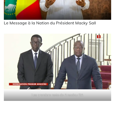
Le Message à la Nation du Président Macky Sall
Les premiers mots de Amadou BA