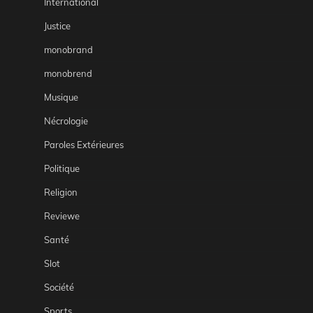
International
Justice
monobrand
monobrend
Musique
Nécrologie
Paroles Extérieures
Politique
Religion
Reviewe
Santé
Slot
Société
Sports