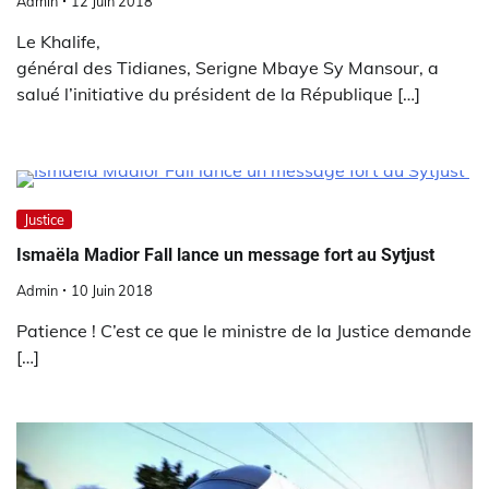
Admin
12 Juin 2018
Le Khalife,
général des Tidianes, Serigne Mbaye Sy Mansour, a
salué l’initiative du président de la République […]
Justice
Ismaëla Madior Fall lance un message fort au Sytjust
Admin
10 Juin 2018
Patience ! C’est ce que le ministre de la Justice demande
[…]