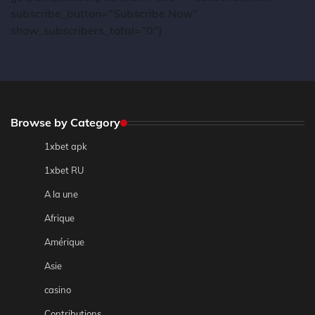
subscribe_button="Subscribe Now"
show_subscribers_total="0"]
Browse by Category
1xbet apk
1xbet RU
A la une
Afrique
Amérique
Asie
casino
Contributions