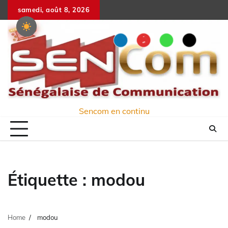
Skip
samedi, août 8, 2026
to
content
Sencom en continu
Étiquette :
modou
Home
modou