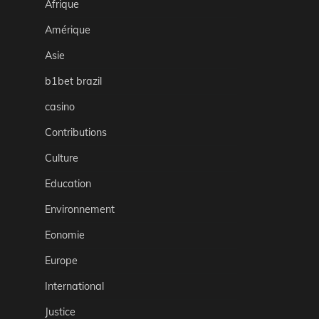
Afrique
Amérique
Asie
b1bet brazil
casino
Contributions
Culture
Education
Environnement
Eonomie
Europe
International
Justice