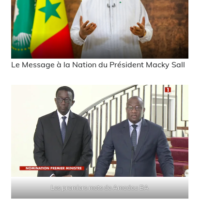
Le Message à la Nation du Président Macky Sall
Les premiers mots de Amadou BA