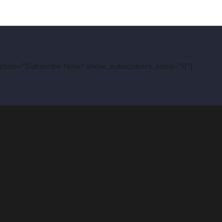
_button="Subscribe Now" show_subscribers_total="0"]