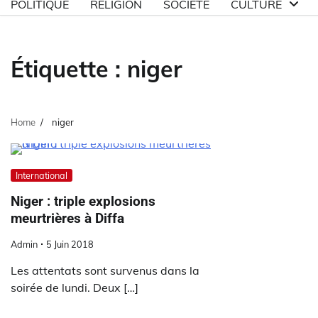
POLITIQUE
RELIGION
SOCIETE
CULTURE
Étiquette :
niger
Home
niger
International
Niger : triple explosions
meurtrières à Diffa
Admin
5 Juin 2018
Les attentats sont survenus dans la
soirée de lundi. Deux […]