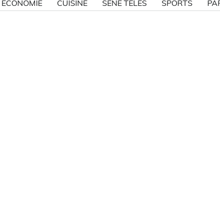
ECONOMIE
CUISINE
SÉNE TÉLÉS
SPORTS
PA