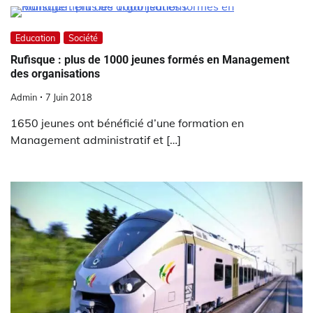
Education
Société
Rufisque : plus de 1000 jeunes formés en Management
des organisations
Admin
7 Juin 2018
1650 jeunes ont bénéficié d’une formation en
Management administratif et […]