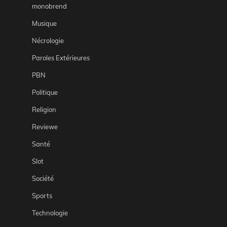
monobrend
Musique
Nécrologie
Paroles Extérieures
PBN
Politique
Religion
Reviewe
Santé
Slot
Société
Sports
Technologie