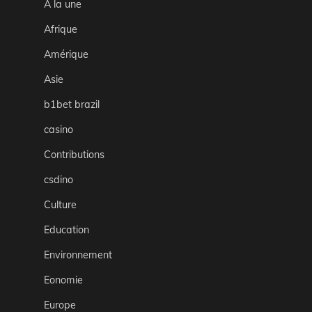
A la une
Afrique
Amérique
Asie
b1bet brazil
casino
Contributions
csdino
Culture
Education
Environnement
Eonomie
Europe