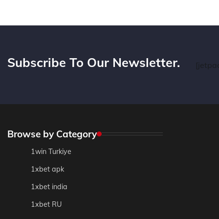
Subscribe To Our Newsletter.
[jetpa
Browse by Category
1win Turkiye
1xbet apk
1xbet india
1xbet RU