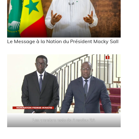
Le Message à la Nation du Président Macky Sall
Les premiers mots de Amadou BA