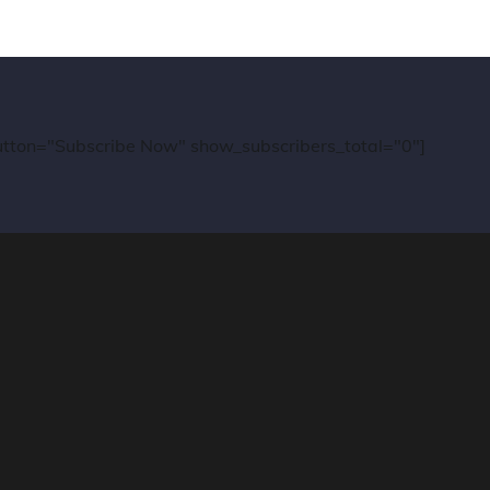
_button="Subscribe Now" show_subscribers_total="0"]