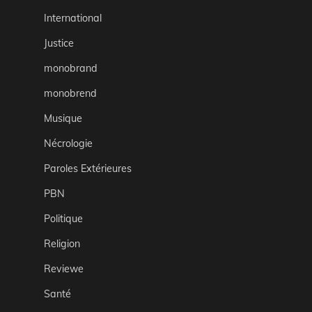
International
Justice
monobrand
monobrend
Musique
Nécrologie
Paroles Extérieures
PBN
Politique
Religion
Reviewe
Santé