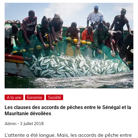
A la une
Eonomie
Société
Les clauses des accords de pêches entre le Sénégal et la
Mauritanie dévoilées
Admin
3 Juillet 2018
L’attente a été longue. Mais, les accords de pêche entre