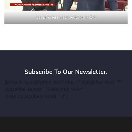
Les premiers mots de Amadou BA
Subscribe To Our Newsletter.
[jetpack_subscription_form title="" subscribe_text=""
subscribe_button="Subscribe Now"
show_subscribers_total="0"]