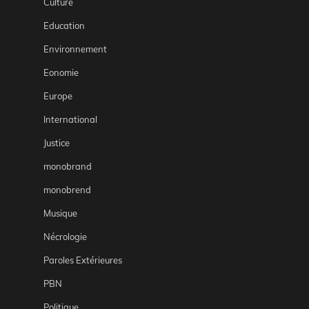
Culture
Education
Environnement
Eonomie
Europe
International
Justice
monobrand
monobrend
Musique
Nécrologie
Paroles Extérieures
PBN
Politique