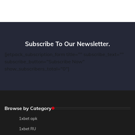
Subscribe To Our Newsletter.
[jetpack_subscription_form title="" subscribe_text=""
subscribe_button="Subscribe Now"
show_subscribers_total="0"]
Browse by Category
1xbet apk
1xbet RU