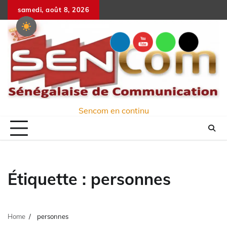
Skip
samedi, août 8, 2026
to
content
Sencom en continu
Étiquette :
personnes
Home
personnes