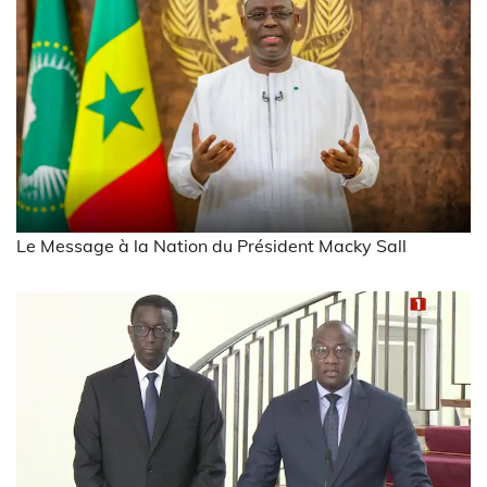
Le Message à la Nation du Président Macky Sall