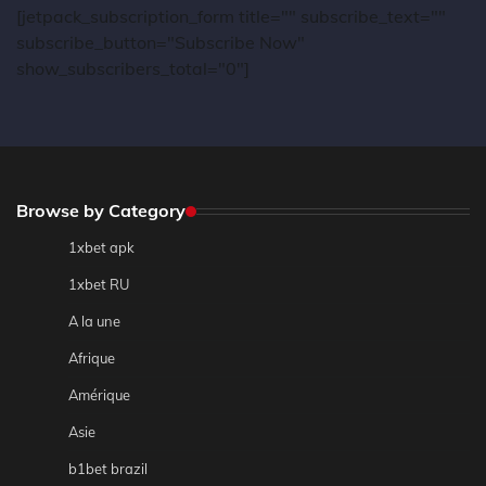
[jetpack_subscription_form title="" subscribe_text=""
subscribe_button="Subscribe Now"
show_subscribers_total="0"]
Browse by Category
1xbet apk
1xbet RU
A la une
Afrique
Amérique
Asie
b1bet brazil