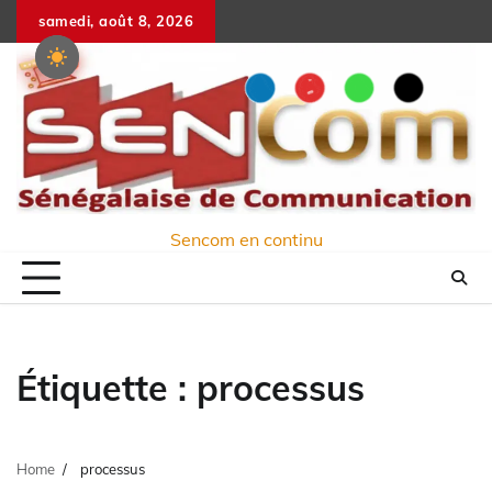
Skip
samedi, août 8, 2026
to
content
Sencom en continu
Étiquette :
processus
Home
processus