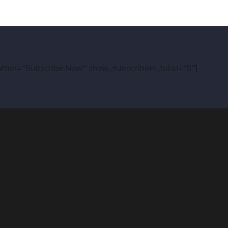
_button="Subscribe Now" show_subscribers_total="0"]