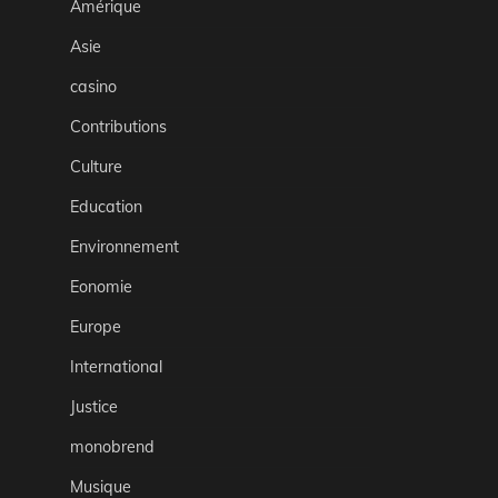
Amérique
Asie
casino
Contributions
Culture
Education
Environnement
Eonomie
Europe
International
Justice
monobrend
Musique