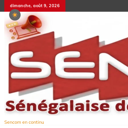
Skip
dimanche, août 9, 2026
to
content
Sencom en continu