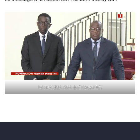
Les premiers mots de Amadou BA