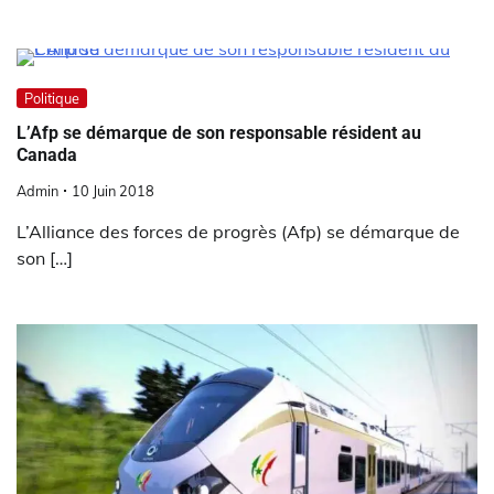
Politique
L’Afp se démarque de son responsable résident au
Canada
Admin
10 Juin 2018
L’Alliance des forces de progrès (Afp) se démarque de
son […]