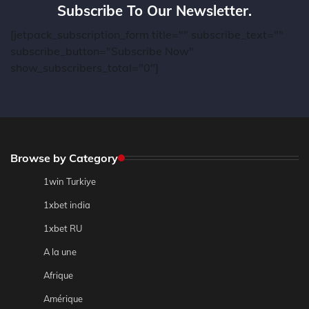
Subscribe To Our Newsletter.
[jetpack_subscription_form title="" subscribe_text=""
subscribe_button="Subscribe Now"
show_subscribers_total="0"]
Browse by Category
1win Turkiye
1xbet india
1xbet RU
A la une
Afrique
Amérique