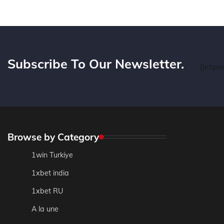
Subscribe To Our Newsletter.
[jetpa
Browse by Category
1win Turkiye
1xbet india
1xbet RU
A la une