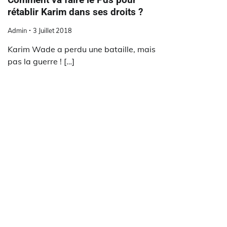
rétablir Karim dans ses droits ?
Admin
3 Juillet 2018
Karim Wade a perdu une bataille, mais
pas la guerre ! […]