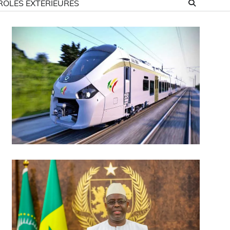
ROLES EXTÉRIEURES