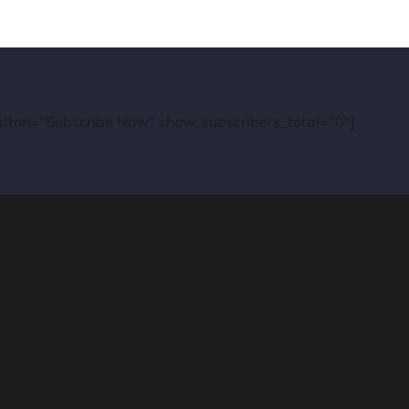
_button="Subscribe Now" show_subscribers_total="0"]