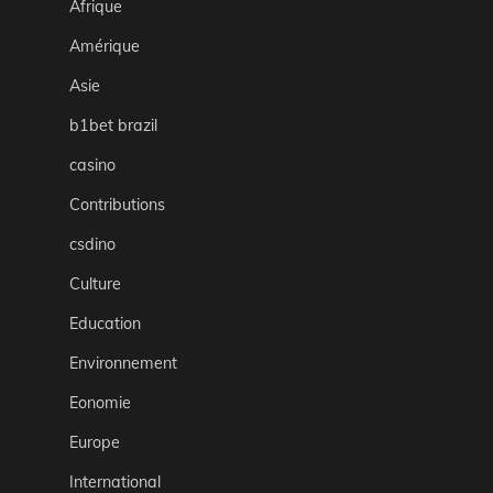
Afrique
Amérique
Asie
b1bet brazil
casino
Contributions
csdino
Culture
Education
Environnement
Eonomie
Europe
International