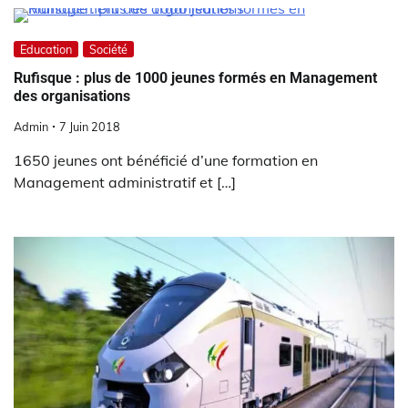
Education
Société
Rufisque : plus de 1000 jeunes formés en Management
des organisations
Admin
7 Juin 2018
1650 jeunes ont bénéficié d’une formation en
Management administratif et […]