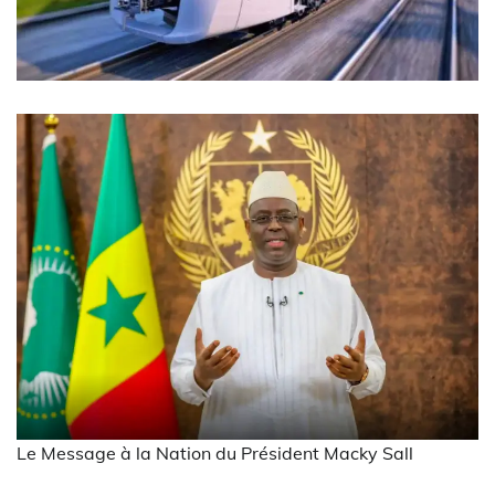
Le Message à la Nation du Président Macky Sall