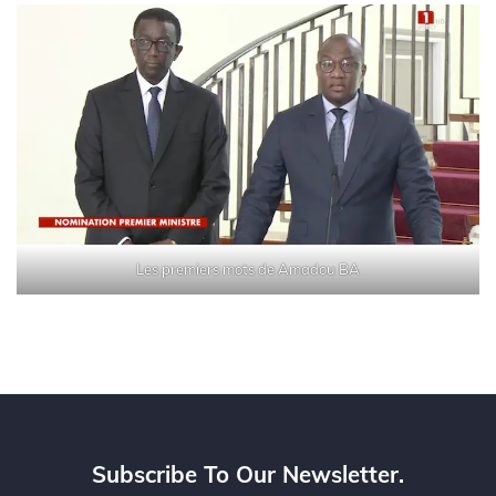
Les premiers mots de Amadou BA
Subscribe To Our Newsletter.