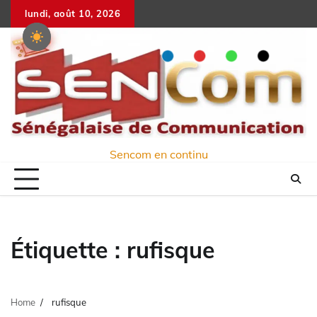
Skip
lundi, août 10, 2026
to
content
Sencom en continu
Étiquette :
rufisque
Home
rufisque