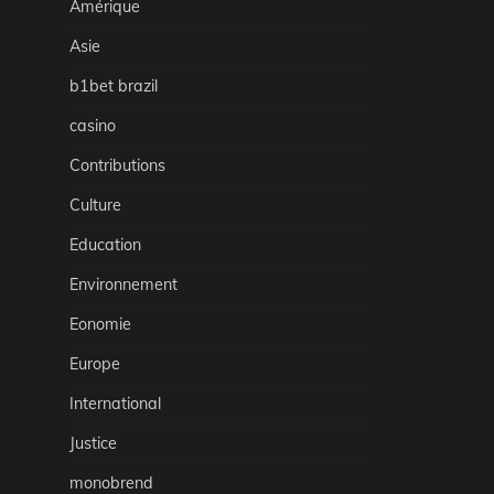
Amérique
Asie
b1bet brazil
casino
Contributions
Culture
Education
Environnement
Eonomie
Europe
International
Justice
monobrend