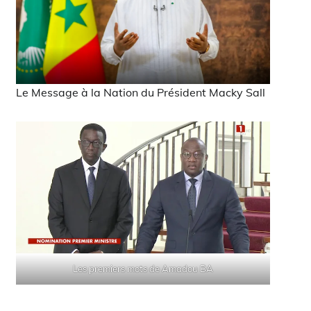
Le Message à la Nation du Président Macky Sall
Les premiers mots de Amadou BA