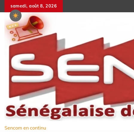
Skip
samedi, août 8, 2026
to
content
Sencom en continu