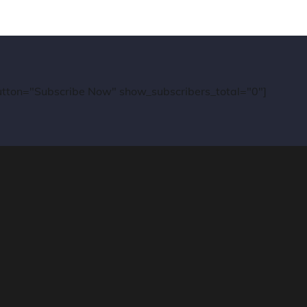
_button="Subscribe Now" show_subscribers_total="0"]