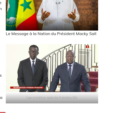
e
n
Le Message à la Nation du Président Macky Sall
s
sa
Les premiers mots de Amadou BA