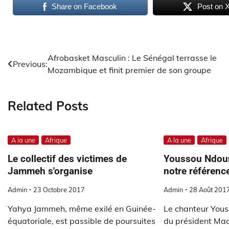
Share on Facebook
Post on 
Navigation
Afrobasket Masculin : Le Sénégal terrasse le
Previous:
Mozambique et finit premier de son groupe
de
l’article
Related Posts
A la une
Afrique
A la une
Afrique
Le collectif des victimes de
Youssou Ndour
Jammeh s'organise
notre référence
Admin
23 Octobre 2017
Admin
28 Août 201
Yahya Jammeh, même exilé en Guinée-
Le chanteur Yous
équatoriale, est passible de poursuites
du président Mack