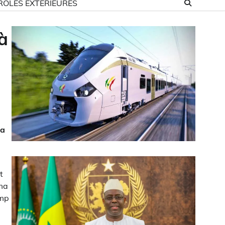
ROLES EXTÉRIEURES
à
ma
t
uma
amp