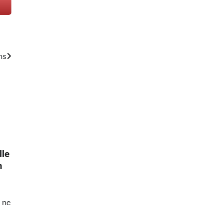
ns
lle
m
e ne