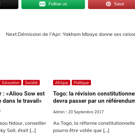
X
Follow us
Save
Next:
Démission de l'Apr: Yakham Mbaye donne ses raiso
Education
Société
Afrique
Politique
 : «Aliou Sow est
Togo: la révision constitutionne
 dans le travail»
devra passer par un référendu
7
Admin
20 Septembre 2017
sou Ndour, conseiller
Au Togo, la réforme constitutionnell
y Sall, était […]
pourra être votée que […]