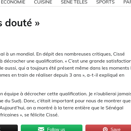
ECONOMIE
CUISINE
SÉNE TÉLÉS
SPORTS
PA
is douté »
gal à un mondial. En dépit des nombreuses critiques, Cissé
à décrocher une qualification. « C’est une grande satisfactio
ple aussi, qui a toujours été présent même dans les moments 
ommes en train de réaliser depuis 3 ans », a-t-il expliqué en
n équipe à décrocher cette qualification. Je n’oublierai jamai
ique du Sud). Donc, c’était important pour nous de montrer que
jourd’hui, on a montré à la terre entière que le Sénégal
icaines », se félicite Cissé.
X
Follow us
Save