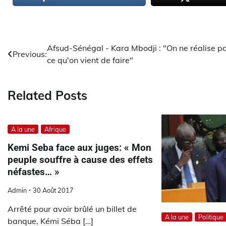
Navigation
Afsud-Sénégal - Kara Mbodji : "On ne réalise p
Previous:
ce qu'on vient de faire"
de
l’article
Related Posts
A la une
Afrique
Kemi Seba face aux juges: « Mon
peuple souffre à cause des effets
néfastes… »
Admin
30 Août 2017
Arrêté pour avoir brûlé un billet de
A la une
Politique
banque, Kémi Séba […]