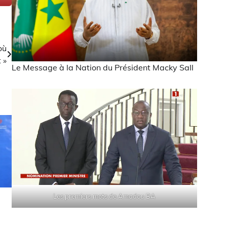
où
 »
Le Message à la Nation du Président Macky Sall
Les premiers mots de Amadou BA