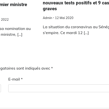
nouveaux tests positifs et 9 ca
mier ministre
graves
Admin
12 Mai 2020
e 2022
La situation du coronavirus au Séné
 sa nomination au
s'empire. Ce mardi 12 […]
ministre, […]
gatoires sont indiqués avec
*
E-mail
*