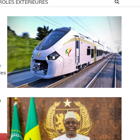
ROLES EXTÉRIEURES
n
les
s