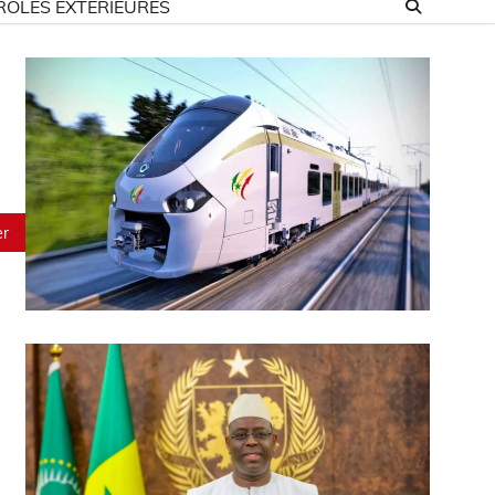
ROLES EXTÉRIEURES