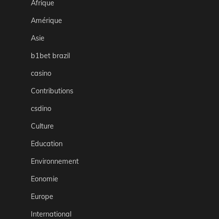
Afrique
Amérique
Asie
b1bet brazil
casino
Contributions
csdino
Culture
Education
Environnement
Eonomie
Europe
International