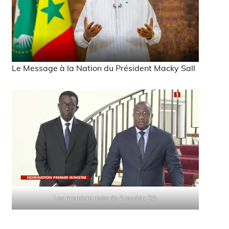
Le Message à la Nation du Président Macky Sall
Les premiers mots de Amadou BA