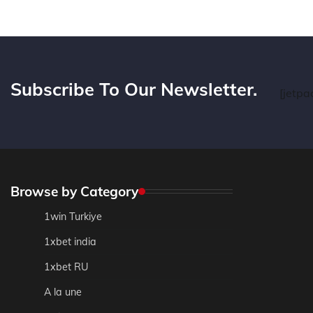
Subscribe To Our Newsletter.
[jetpa
Browse by Category
1win Turkiye
1xbet india
1xbet RU
A la une