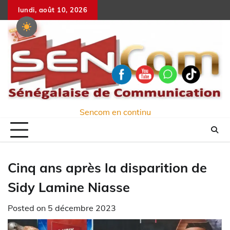
Skip
lundi, août 10, 2026
to
content
Sencom en continu
Cinq ans après la disparition de
Sidy Lamine Niasse
Posted on
5 décembre 2023