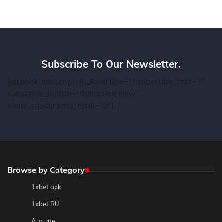
Subscribe To Our Newsletter.
[jetpack_subscription_form title="" subscribe_text=""
subscribe_button="Subscribe Now"
show_subscribers_total="0"]
Browse by Category
1xbet apk
1xbet RU
A la une