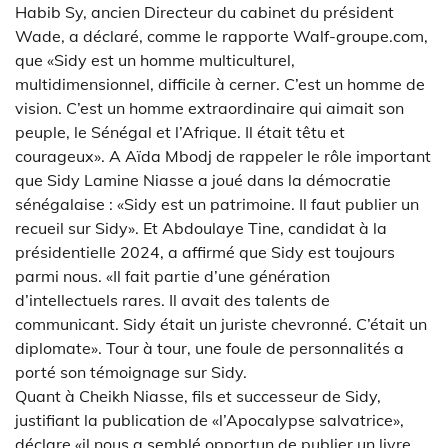
Habib Sy, ancien Directeur du cabinet du président
Wade, a déclaré, comme le rapporte Walf-groupe.com,
que «Sidy est un homme multiculturel,
multidimensionnel, difficile à cerner. C’est un homme de
vision. C’est un homme extraordinaire qui aimait son
peuple, le Sénégal et l’Afrique. Il était têtu et
courageux». A Aïda Mbodj de rappeler le rôle important
que Sidy Lamine Niasse a joué dans la démocratie
sénégalaise : «Sidy est un patrimoine. Il faut publier un
recueil sur Sidy». Et Abdoulaye Tine, candidat à la
présidentielle 2024, a affirmé que Sidy est toujours
parmi nous. «Il fait partie d’une génération
d’intellectuels rares. Il avait des talents de
communicant. Sidy était un juriste chevronné. C’était un
diplomate». Tour à tour, une foule de personnalités a
porté son témoignage sur Sidy.
Quant à Cheikh Niasse, fils et successeur de Sidy,
justifiant la publication de «l’Apocalypse salvatrice»,
déclare «il nous a semblé opportun de publier un livre