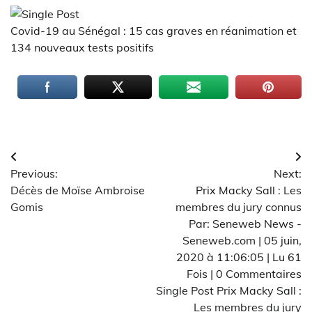
Covid-19 au Sénégal : 15 cas graves en réanimation et
134 nouveaux tests positifs
Navigation
Previous:
Next:
de
Décès de Moïse Ambroise
Prix Macky Sall : Les
l’article
Gomis
membres du jury connus
Par: Seneweb News -
Seneweb.com | 05 juin,
2020 à 11:06:05 | Lu 61
Fois | 0 Commentaires
Single Post Prix Macky Sall :
Les membres du jury