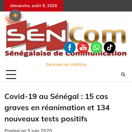
Skip
dimanche, août 9, 2026
to
content
Sencom en continu
Covid-19 au Sénégal : 15 cas
graves en réanimation et 134
nouveaux tests positifs
Posted on
5 juin 2020