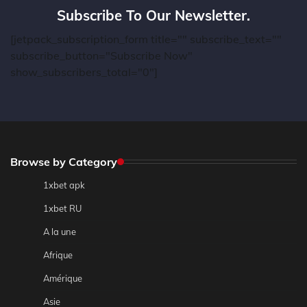
Subscribe To Our Newsletter.
[jetpack_subscription_form title="" subscribe_text=""
subscribe_button="Subscribe Now"
show_subscribers_total="0"]
Browse by Category
1xbet apk
1xbet RU
A la une
Afrique
Amérique
Asie