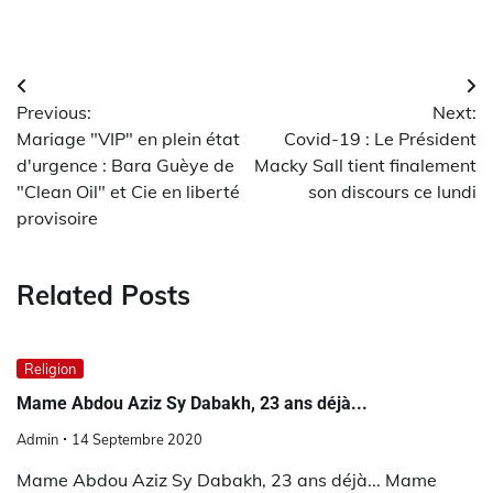
Navigation
Previous:
Next:
de
Mariage "VIP" en plein état
Covid-19 : Le Président
l’article
d'urgence : Bara Guèye de
Macky Sall tient finalement
"Clean Oil" et Cie en liberté
son discours ce lundi
provisoire
Related Posts
Religion
Mame Abdou Aziz Sy Dabakh, 23 ans déjà...
Admin
14 Septembre 2020
Mame Abdou Aziz Sy Dabakh, 23 ans déjà... Mame