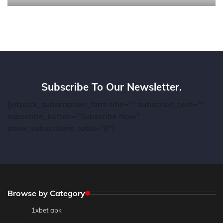
Subscribe To Our Newsletter.
[jetpack_subscription_form title="" subscribe_text=""
subscribe_button="Subscribe Now"
show_subscribers_total="0"]
Browse by Category
1xbet apk