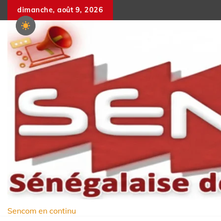
Skip
dimanche, août 9, 2026
to
content
Sencom en continu