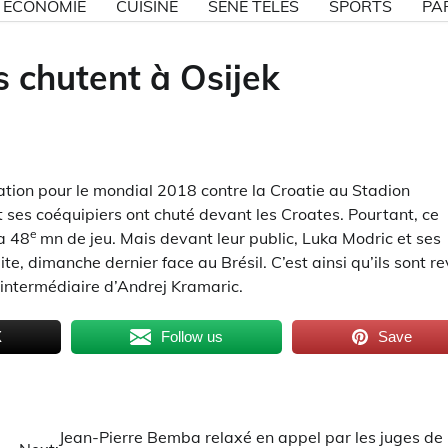
ECONOMIE
CUISINE
SÉNE TÉLÉS
SPORTS
PA
ns chutent à Osijek
tion pour le mondial 2018 contre la Croatie au Stadion
 ses coéquipiers ont chuté devant les Croates. Pourtant, ce
e
la 48
mn de jeu. Mais devant leur public, Luka Modric et ses
te, dimanche dernier face au Brésil. C’est ainsi qu’ils sont r
’intermédiaire d’Andrej Kramaric.
X
Follow us
Save
Jean-Pierre Bemba relaxé en appel par les juges de 