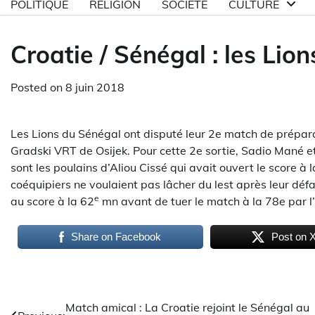
POLITIQUE
RELIGION
SOCIETE
CULTURE
Croatie / Sénégal : les Lio
Posted on
8 juin 2018
Les Lions du Sénégal ont disputé leur 2e match de prépara
Gradski VRT de Osijek. Pour cette 2e sortie, Sadio Mané et
sont les poulains d’Aliou Cissé qui avait ouvert le score à 
coéquipiers ne voulaient pas lâcher du lest après leur défai
e
au score à la 62
mn avant de tuer le match à la 78e par l
Share on Facebook
Post on 
Navigation
Match amical : La Croatie rejoint le Sénégal au