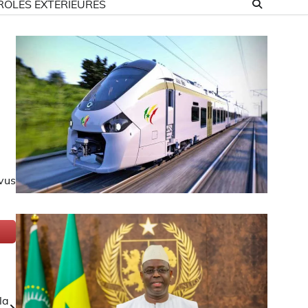
ROLES EXTÉRIEURES
evus
la