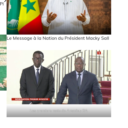
PI
Le Message à la Nation du Président Macky Sall
Les premiers mots de Amadou BA