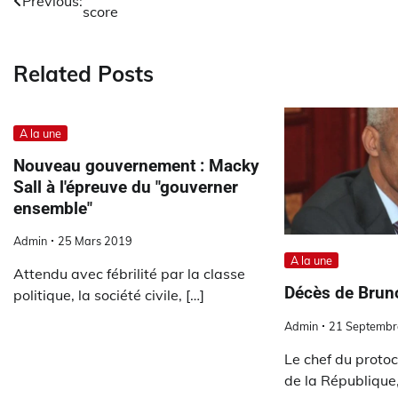
Previous:
score
de
l’article
Related Posts
A la une
Nouveau gouvernement : Macky
Sall à l'épreuve du "gouverner
ensemble"
Admin
25 Mars 2019
A la une
Attendu avec fébrilité par la classe
Décès de Bruno
politique, la société civile, […]
Admin
21 Septembr
Le chef du protoc
de la République,