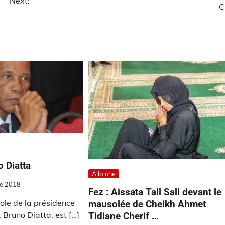
Next:
C
 Diatta
A la une
e 2018
Fez : Aissata Tall Sall devant le
ole de la présidence
mausolée de Cheikh Ahmet
 Bruno Diatta, est […]
Tidiane Cherif …