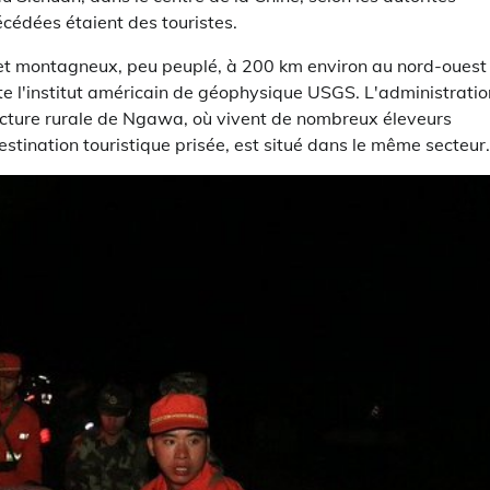
cédées étaient des touristes.
é et montagneux, peu peuplé, à 200 km environ au nord-ouest
e l'institut américain de géophysique USGS. L'administratio
éfecture rurale de Ngawa, où vivent de nombreux éleveurs
stination touristique prisée, est situé dans le même secteur.