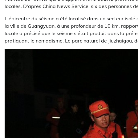
locales. D'après China News Service, six des personnes dé
L'épicentre du séisme a été localisé dans un secteur isol
la ville de Guangyuan, à une profondeur de 10 km, rapport
locale a précisé que le séisme s'était produit dans la pr
pratiquant le nomadisme. Le parc naturel de Jiuzhaigou, de