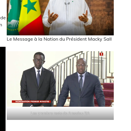
 de
n
Le Message à la Nation du Président Macky Sall
Les premiers mots de Amadou BA