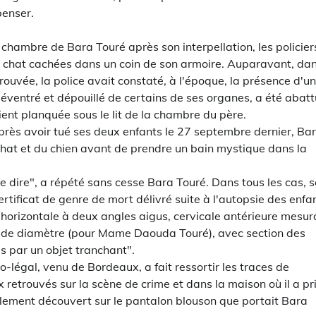
penser.
 chambre de Bara Touré après son interpellation, les policier
de chat cachées dans un coin de son armoire. Auparavant, da
rouvée, la police avait constaté, à l'époque, la présence d'un
 éventré et dépouillé de certains de ses organes, a été abatt
ient planquée sous le lit de la chambre du père.
u'après avoir tué ses deux enfants le 27 septembre dernier, Ba
 chat et du chien avant de prendre un bain mystique dans la
us le dire", a répété sans cesse Bara Touré. Dans tous les cas, 
 certificat de genre de mort délivré suite à l'autopsie des enfa
 horizontale à deux angles aigus, cervicale antérieure mesur
 de diamètre (pour Mame Daouda Touré), avec section des
es par un objet tranchant".
-légal, venu de Bordeaux, a fait ressortir les traces de
retrouvés sur la scène de crime et dans la maison où il a pr
lement découvert sur le pantalon blouson que portait Bara