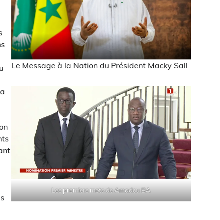
s
ns
Le Message à la Nation du Président Macky Sall
u
ra
son
nts
ant
Les premiers mots de Amadou BA
is