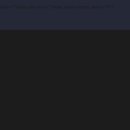
_button="Subscribe Now" show_subscribers_total="0"]