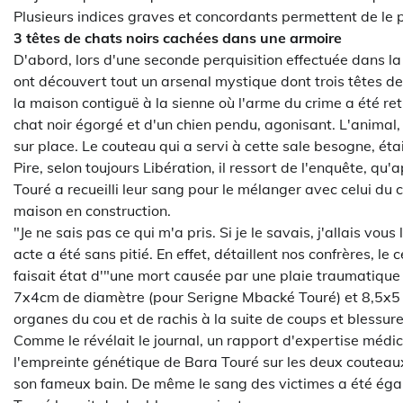
Plusieurs indices graves et concordants permettent de le 
3 têtes de chats noirs cachées dans une armoire
D'abord, lors d'une seconde perquisition effectuée dans la
ont découvert tout un arsenal mystique dont trois têtes 
la maison contiguë à la sienne où l'arme du crime a été ret
chat noir égorgé et d'un chien pendu, agonisant. L'animal,
sur place. Le couteau qui a servi à cette sale besogne, éta
Pire, selon toujours Libération, il ressort de l'enquête, q
Touré a recueilli leur sang pour le mélanger avec celui du
maison en construction.
"Je ne sais pas ce qui m'a pris. Si je le savais, j'allais vo
acte a été sans pitié. En effet, détaillent nos confrères, le
faisait état d'"une mort causée par une plaie traumatique
7x4cm de diamètre (pour Serigne Mbacké Touré) et 8,5x5
organes du cou et de rachis à la suite de coups et blessur
Comme le révélait le journal, un rapport d'expertise médico
l'empreinte génétique de Bara Touré sur les deux couteaux 
son fameux bain. De même le sang des victimes a été éga