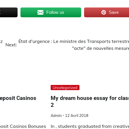
X
Follow us
Save
ez
État d'urgence : Le ministre des Transports terrestr
Next:
"acte" de nouvelles mesur
Uncategorized
Deposit Casinos
My dream house essay for clas
2
Admin
12 Avril 2018
posit Casinos Bonuses
In , students graduated from creativ