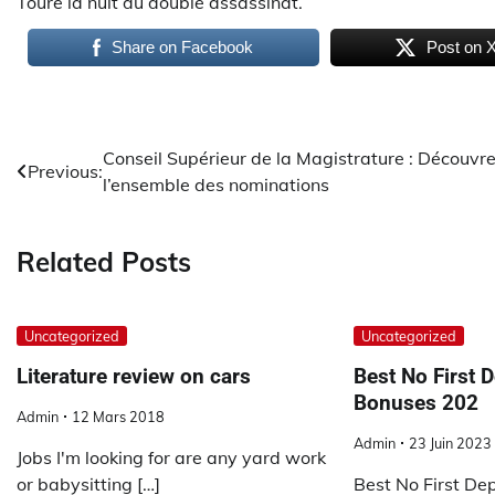
Touré la nuit du double assassinat.
Share on Facebook
Post on 
Navigation
Conseil Supérieur de la Magistrature : Découvr
Previous:
l’ensemble des nominations
de
l’article
Related Posts
Uncategorized
Uncategorized
Literature review on cars
Best No First 
Bonuses 202
Admin
12 Mars 2018
Admin
23 Juin 2023
Jobs I'm looking for are any yard work
or babysitting […]
Best No First De