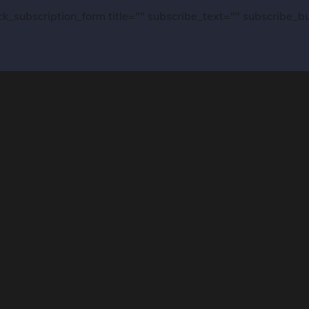
ck_subscription_form title="" subscribe_text="" subscribe