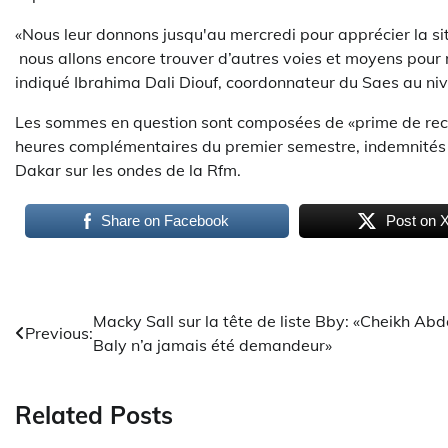
«Nous leur donnons jusqu'au mercredi pour apprécier la situa
nous allons encore trouver d’autres voies et moyens pour 
indiqué Ibrahima Dali Diouf, coordonnateur du Saes au n
Les sommes en question sont composées de «prime de rec
heures complémentaires du premier semestre, indemnités d
Dakar sur les ondes de la Rfm.
Share on Facebook
Post on 
Navigation
Macky Sall sur la tête de liste Bby: «Cheikh Ab
Previous:
Baly n’a jamais été demandeur»
de
l’article
Related Posts