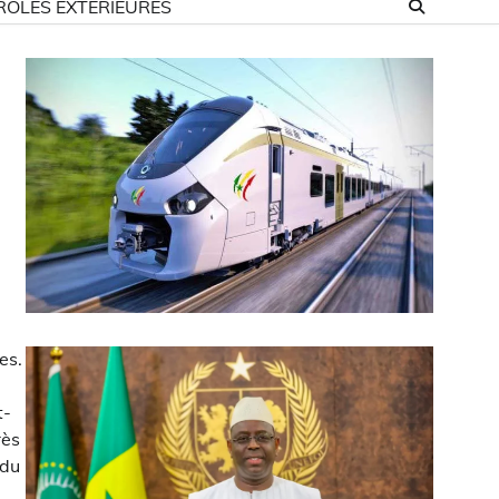
ROLES EXTÉRIEURES
es.
t-
rès
 du