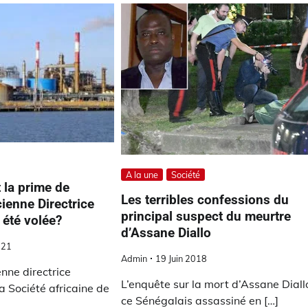
A la une
Société
la prime de
Les terribles confessions du
ncienne Directrice
principal suspect du meurtre
été volée?
d’Assane Diallo
021
Admin
19 Juin 2018
nne directrice
L’enquête sur la mort d’Assane Diall
a Société africaine de
ce Sénégalais assassiné en […]