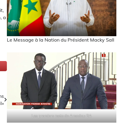
t,
, a
Le Message à la Nation du Président Macky Sall
ns
l»
Les premiers mots de Amadou BA