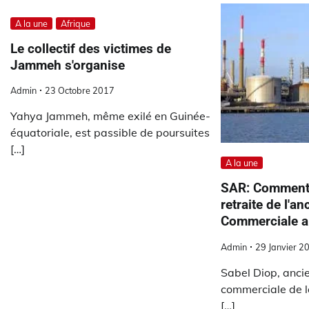
A la une
Afrique
Le collectif des victimes de
Jammeh s'organise
Admin
23 Octobre 2017
Yahya Jammeh, même exilé en Guinée-
équatoriale, est passible de poursuites
[…]
A la une
SAR: Comment 
retraite de l'a
Commerciale a 
Admin
29 Janvier 2
Sabel Diop, ancie
commerciale de l
[…]