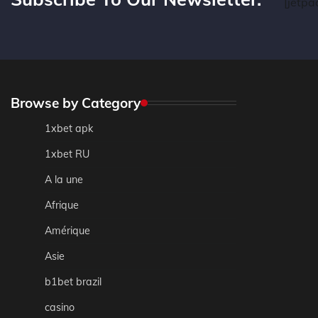
[jetpa
Browse by Category
1xbet apk
1xbet RU
A la une
Afrique
Amérique
Asie
b1bet brazil
casino