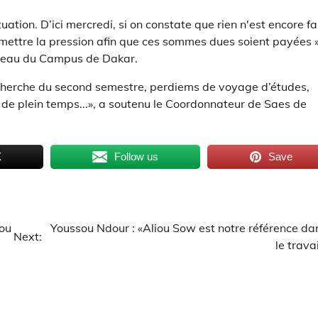
tion. D’ici mercredi, si on constate que rien n'est encore fai
mettre la pression afin que ces sommes dues soient payées »
iveau du Campus de Dakar.
herche du second semestre, perdiems de voyage d’études,
e plein temps...», a soutenu le Coordonnateur de Saes de
X
Follow us
Save
dou
Youssou Ndour : «Aliou Sow est notre référence da
Next:
le travai