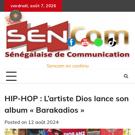
Skip
vendredi, août 7, 2026
to
content
Sencom en continu
HIP-HOP : L’artiste Dios lance son
album « Barakadios »
Posted on
12 août 2024