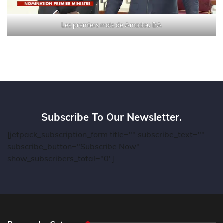
Les premiers mots de Amadou BA
Subscribe To Our Newsletter.
[jetpack_subscription_form title="" subscribe_text=""
subscribe_button="Subscribe Now"
show_subscribers_total="0"]