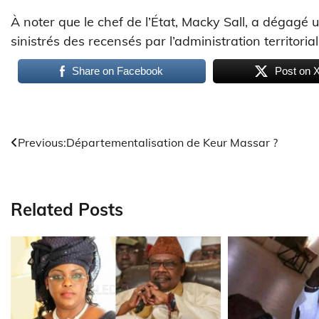
À noter que le chef de l’État, Macky Sall, a dégagé
sinistrés des recensés par l’administration territoria
Share on Facebook
Post on 
Navigation
Previous:
Départementalisation de Keur Massar ?
de
l’article
Related Posts