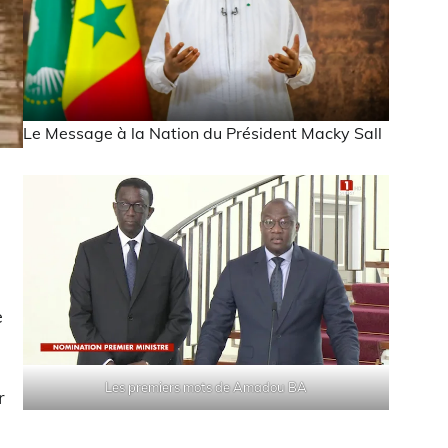
Le Message à la Nation du Président Macky Sall
e
Les premiers mots de Amadou BA
r