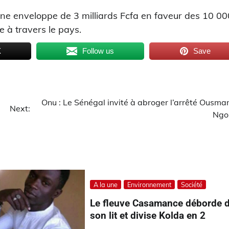
 une enveloppe de 3 milliards Fcfa en faveur des 10 00
le à travers le pays.
X
Follow us
Save
Onu : Le Sénégal invité à abroger l’arrêté Ousma
Next:
Ng
A la une
Environnement
Société
Le fleuve Casamance déborde 
son lit et divise Kolda en 2