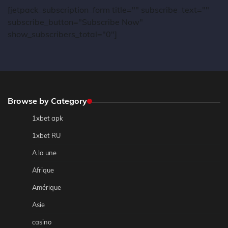
[jetpack_subscription_form title="" subscribe_text=""
subscribe_button="Subscribe Now"
show_subscribers_total="0"]
Browse by Category
1xbet apk
1xbet RU
A la une
Afrique
Amérique
Asie
casino