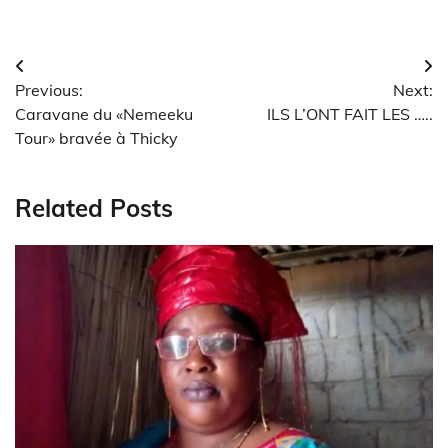
Navigation
Previous:
Next:
de
Caravane du «Nemeeku
ILS L’ONT FAIT LES …..
l’article
Tour» bravée à Thicky
Related Posts