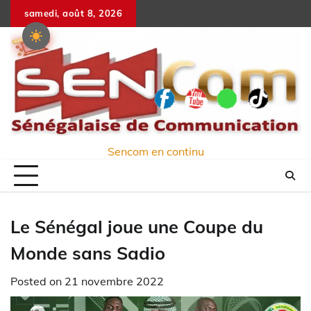
Skip
samedi, août 8, 2026
to
content
Sencom en continu
Le Sénégal joue une Coupe du
Monde sans Sadio
Posted on
21 novembre 2022