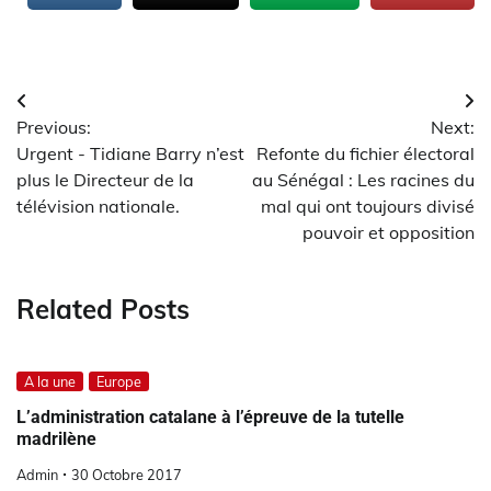
Navigation
Previous:
Next:
de
Urgent - Tidiane Barry n’est
Refonte du fichier électoral
l’article
plus le Directeur de la
au Sénégal : Les racines du
télévision nationale.
mal qui ont toujours divisé
pouvoir et opposition
Related Posts
A la une
Europe
L’administration catalane à l’épreuve de la tutelle
madrilène
Admin
30 Octobre 2017