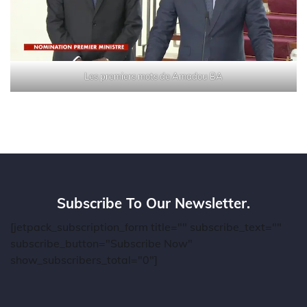
Les premiers mots de Amadou BA
Subscribe To Our Newsletter.
[jetpack_subscription_form title="" subscribe_text=""
subscribe_button="Subscribe Now"
show_subscribers_total="0"]