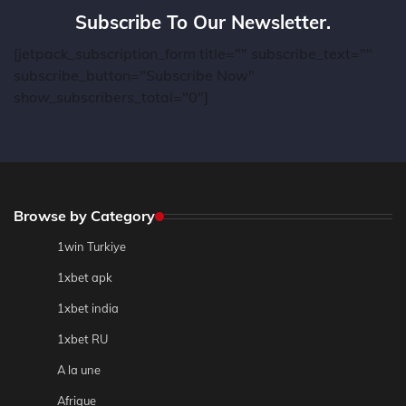
Subscribe To Our Newsletter.
[jetpack_subscription_form title="" subscribe_text=""
subscribe_button="Subscribe Now"
show_subscribers_total="0"]
Browse by Category
1win Turkiye
1xbet apk
1xbet india
1xbet RU
A la une
Afrique