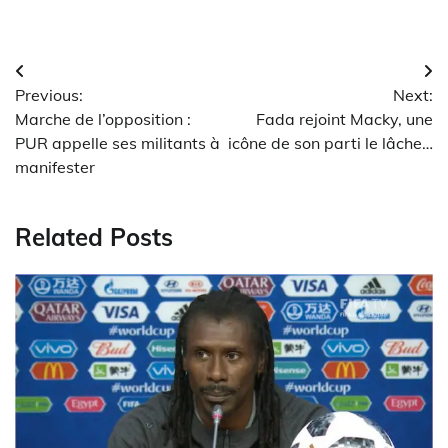
Navigation
Previous:
Next:
de
Marche de l’opposition :
Fada rejoint Macky, une
l’article
PUR appelle ses militants à
icône de son parti le lâche…
manifester
Related Posts