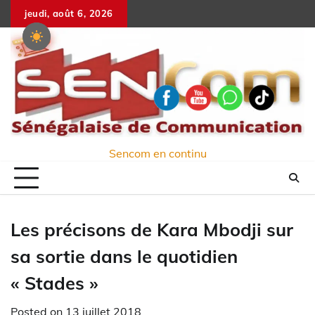
Skip
jeudi, août 6, 2026
to
content
Sencom en continu
Les précisons de Kara Mbodji sur
sa sortie dans le quotidien
« Stades »
Posted on
13 juillet 2018