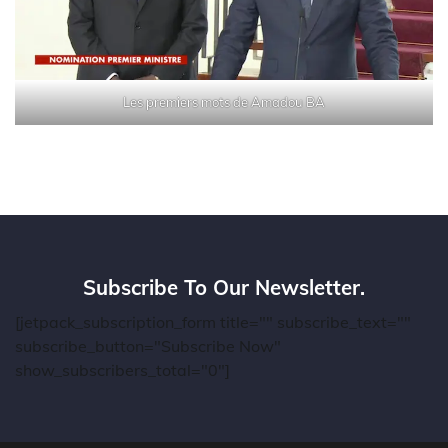
Les premiers mots de Amadou BA
Subscribe To Our Newsletter.
[jetpack_subscription_form title="" subscribe_text=""
subscribe_button="Subscribe Now"
show_subscribers_total="0"]