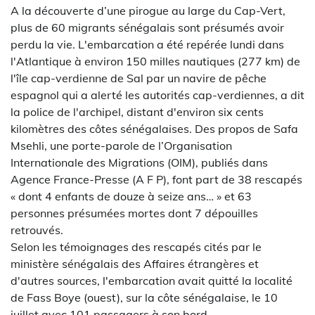
A la découverte d’une pirogue au large du Cap-Vert,
plus de 60 migrants sénégalais sont présumés avoir
perdu la vie. L'embarcation a été repérée lundi dans
l'Atlantique à environ 150 milles nautiques (277 km) de
l'île cap-verdienne de Sal par un navire de pêche
espagnol qui a alerté les autorités cap-verdiennes, a dit
la police de l'archipel, distant d'environ six cents
kilomètres des côtes sénégalaises. Des propos de Safa
Msehli, une porte-parole de l’Organisation
Internationale des Migrations (OIM), publiés dans
Agence France-Presse (A F P), font part de 38 rescapés
« dont 4 enfants de douze à seize ans… » et 63
personnes présumées mortes dont 7 dépouilles
retrouvés.
Selon les témoignages des rescapés cités par le
ministère sénégalais des Affaires étrangères et
d'autres sources, l'embarcation avait quitté la localité
de Fass Boye (ouest), sur la côte sénégalaise, le 10
juillet avec 101 passagers à son bord