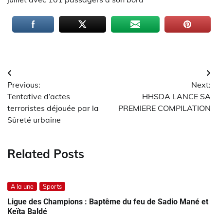
Navigation
Previous:
Next:
de
Tentative d’actes
HHSDA LANCE SA
l’article
terroristes déjouée par la
PREMIERE COMPILATION
Sûreté urbaine
Related Posts
A la une
Sports
Ligue des Champions : Baptême du feu de Sadio Mané et
Keïta Baldé