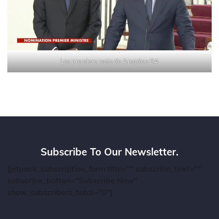
Les premiers mots de Amadou BA
Subscribe To Our Newsletter.
[jetpack_subscription_form title="" subscribe_text=""
subscribe_button="Subscribe Now"
show_subscribers_total="0"]