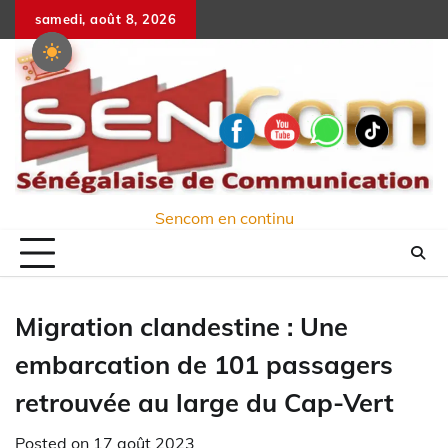
Skip
samedi, août 8, 2026
to
content
Sencom en continu
Migration clandestine : Une
embarcation de 101 passagers
retrouvée au large du Cap-Vert
Posted on
17 août 2023