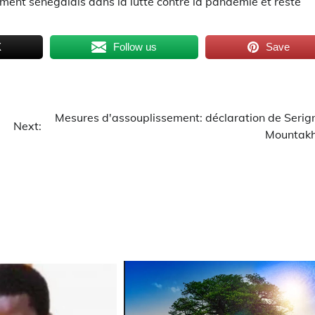
nement sénégalais dans la lutte contre la pandémie et reste
X
Follow us
Save
Mesures d'assouplissement: déclaration de Serig
Next:
Mountak