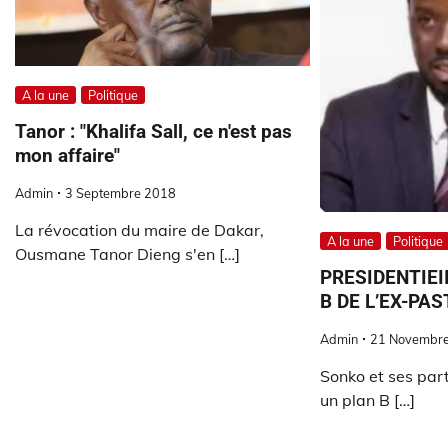
A la une
Politique
Tanor : "Khalifa Sall, ce n'est pas
mon affaire"
Admin
3 Septembre 2018
La révocation du maire de Dakar,
A la une
Politique
Ousmane Tanor Dieng s'en […]
PRESIDENTIEII
B DE L’EX-PA
Admin
21 Novembr
Sonko et ses part
un plan B […]