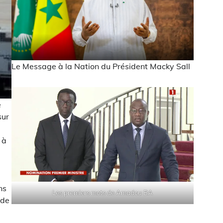
Le Message à la Nation du Président Macky Sall
e
sur
 à
ns
Les premiers mots de Amadou BA
 de