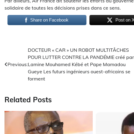
Par ailleurs, Air France dit soutenir les efforts du gouver
solidaire de toutes les décisions prises dans ce sens.
Share on Facebook
Post on 
Navigation
DOCTEUR « CAR » UN ROBOT MULTITÂCHES
POUR LUTTER CONTRE LA PANDÉMIE créé par
de
Previous:
Lamine Mouhamed Kébé et Pape Mamadou
l’article
Gueye Les futurs ingénieurs ouest-africains se
forment
Related Posts