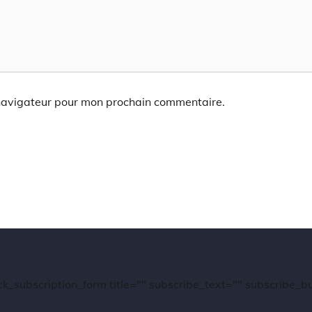
 navigateur pour mon prochain commentaire.
ck_subscription_form title="" subscribe_text="" subscribe