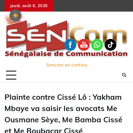
Skip
jeudi, août 6, 2026
to
content
Sencom en continu
Plainte contre Cissé Lô : Yakham
Mbaye va saisir les avocats Me
Ousmane Sèye, Me Bamba Cissé
et Me Boubacar Cissé