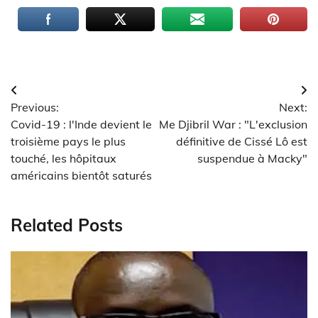
Navigation
Previous:
Next:
de
Covid-19 : l'Inde devient le
Me Djibril War : "L'exclusion
l’article
troisième pays le plus
définitive de Cissé Lô est
touché, les hôpitaux
suspendue à Macky"
américains bientôt saturés
Related Posts