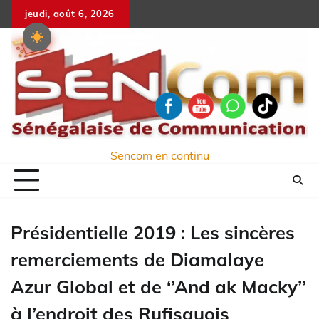
Skip
jeudi, août 6, 2026
to
content
Sencom en continu
Présidentielle 2019 : Les sincères
remerciements de Diamalaye
Azur Global et de ‘’And ak Macky’’
à l’endroit des Rufisquois