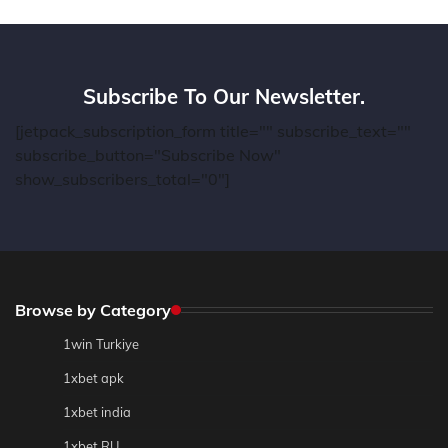
Subscribe To Our Newsletter.
[jetpack_subscription_form title="" subscribe_text=""
subscribe_button="Subscribe Now"
show_subscribers_total="0"]
Browse by Category
1win Turkiye
1xbet apk
1xbet india
1xbet RU